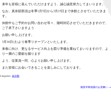
来年も皆様に喜んでいただけますよう、誠心誠意努力してまいります。
なお、真奈邸那須は冬季1月5日から3月15日まで休館とさせていただきま
す。
休館中もご予約やお問い合わせ等々、随時対応させていただきますので、
ご了承下さいますよう
お願い申し上げます。
3月16日(土)より春季リオープンといたします。
来春に向け、更なるサービス向上を図り準備を重ねてまいりますので、よ
り一層のご愛顧を賜ります
よう、従業員一同、心よりお願い申し上げます。
また皆様にお会いできることを楽しみにしております。
Categories:
未分類
投
能登半島地震のお見舞い
→