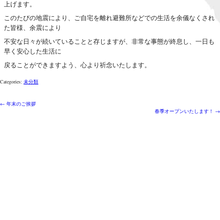
上げます。
このたびの地震により、ご自宅を離れ避難所などでの生活を余儀なくされ
た皆様、余震により
不安な日々が続いていることと存じますが、非常な事態が終息し、一日も
早く安心した生活に
戻ることができますよう、心より祈念いたします。
Categories:
未分類
投
←
年末のご挨拶
春季オープンいたします！
→
稿
ナ