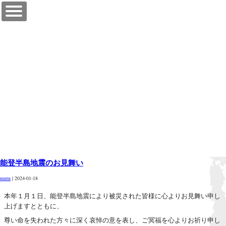
【公式】真奈邸那須
能登半島地震のお見舞い
mntn
|
2024-01-18
本年１月１日、能登半島地震により被災された皆様に心よりお見舞い申し
上げますとともに、
尊い命を失われた方々に深く哀悼の意を表し、ご冥福を心よりお祈り申し